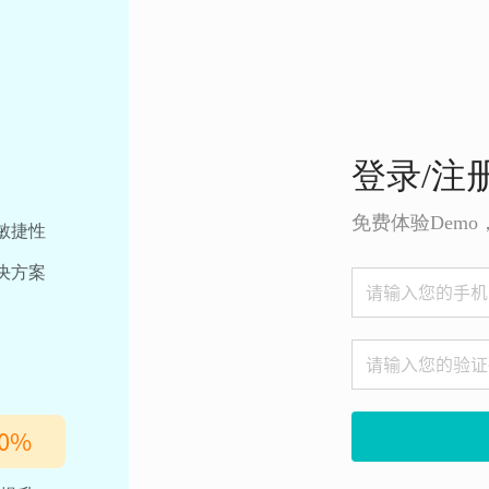
登录/注
免费体验Dem
敏捷性
决方案
0
%