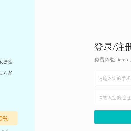
登录/注
免费体验Dem
敏捷性
决方案
0
%