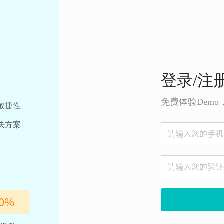
登录/注
免费体验Dem
敏捷性
决方案
0
%