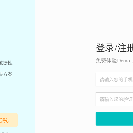
登录/注
免费体验Dem
敏捷性
决方案
0
%