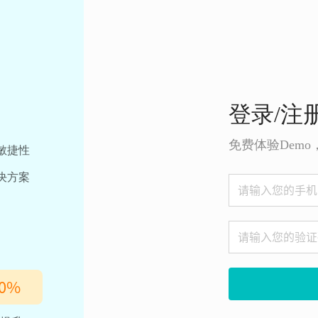
登录/注
免费体验Dem
敏捷性
决方案
0
%