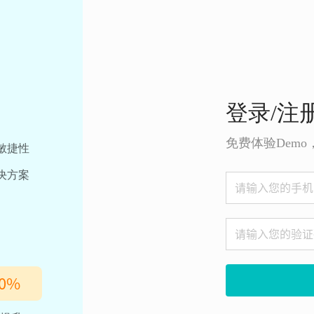
登录/注
免费体验Dem
敏捷性
决方案
0
%